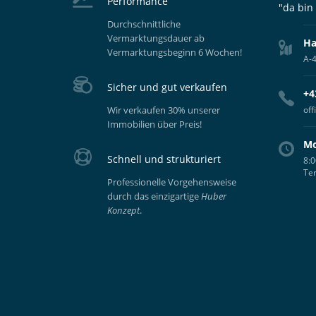
Performance
"da bin
Durchschnittliche
Vermarktungsdauer ab
Ha
Vermarktungsbeginn 6 Wochen!
A-4
Sicher und gut verkaufen
+4
Wir verkaufen 30% unserer
of
Immobilien über Preis!
Mo
Schnell und strukturiert
8:0
Te
Professionelle Vorgehensweise
durch das einzigartige
Huber
Konzept
.