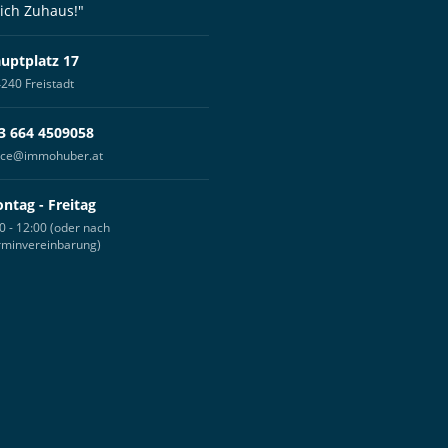
 ich Zuhaus!"
uptplatz 17
240 Freistadt
3 664 4509058
fice@immohuber.at
ntag - Freitag
0 - 12:00 (oder nach
rminvereinbarung)