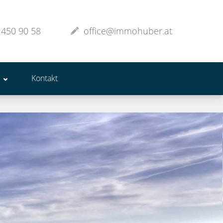
 450 90 58
office@immohuber.at
Kontakt