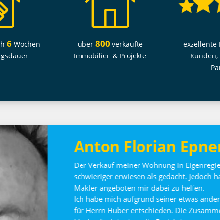
6
800
ch
Wochen
über
verkaufte
exzellente 
ngsdauer
Immobilien & Projekte
Kunden,
Pa
Familie Wieser Gei