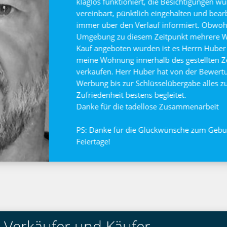
Vor 5 Jahren haben wir auch schon uns
Huber Immobilien gekauft. Die dazumal 
und angenehme Zusammenarbeit war au
wieder über ihn zu verkaufen. Das schö
hervorzuheben und dadurch schnell ve
gelang Huber Immobilien sehr gut. Bin
sie auch schon verkauft.
 Verkäufer und Käufer