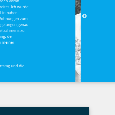
ere Wohnung bei
sehr professionelle
ch der Grund Sie
ne einer Immobilie
rkaufen zu können
nen einer Woche war