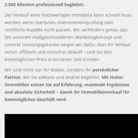
2.500 Klienten professionell begleitet.
Der Verkauf einer hochwertigen Immobilie kann schnell teuer
werden, wenn Startpreis, Interessentenprüfung oder
rechtliche Aspekte nicht passen. Wir verhindern genau das:
Mit unserem maßgeschneiderten Marketingkonzept und
unserer Leistungsgarantie sorgen wir dafür, dass Ihr Verkauf
sicher, effizient und stressfrei abläuft – und Sie den
bestmöglichen Preis in kürzester Zeit erzielen.
Wir sind nicht nur Ihr Makler, sondern Ihr
persönlicher
Partner
, der Sie exklusiv und diskret begleitet.
Mit Huber
Immobilien setzen Sie auf Erfahrung, maximale Ergebnisse
und absolute Sicherheit – damit Ihr Immobilienverkauf Ihr
bestmögliches Geschäft wird.