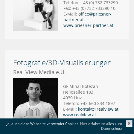
Telefon: +43 (0) 732 733290
Fax: +43 (0) 732 733290 10
E-Mail:
office@priesner-
partner.at
www.priesner-partner.at
Fotografie/3D-Visualisierungen
Real View Media e.U.
GF Mihai Botezan
Heliosallee 183
4030 Linz
Telefon: +43 660 834 1897
E-Mail:
kontakt@realview.at
www.realview.at
Ja, auch diese Webseite verwendet Cookies.
Hier erfahrt ihr alles zum
✖
Datenschutz