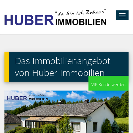
Toggl
navig
Das Immobilienangebot
von Huber Immobilien
VIP Kunde werden