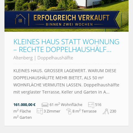
KLEINES HAUS STATT WOHNUNG
– RECHTE DOPPELHAUSHÄLF...
Altenberg
|
Doppelhaushälfte
KLEINES HAUS. GROSSER LAGEWERT. WARUM DIESE
DOPPELHAUSHÄLFTE MEHR BIETET, ALS 50 m²
WOHNFLÄCHE VERMUTEN LASSEN. Doppelhaushälfte
mit verglaster Terrasse, Keller und Garten in A...
2
161.000,00 €
61 m
Wohnfläche
516
2
2
m
Fläche
3 Zimmer
8 m
Terrasse
230
2
m
Garten