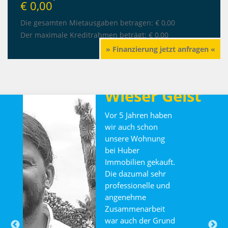
€ 0,00
Die gesamten Mietausgaben betragen:
€ 0,00
Der maximale Kreditrahmen beträgt:
€ 0,00
» Finanzierung jetzt anfragen «
Familie
Wieser Geist
Vor 5 Jahren haben
wir auch schon
unsere Wohnung
bei Huber
Immobilien gekauft.
Die dazumal sehr
professionelle und
angenehme
Zusammenarbeit
war auch der Grund