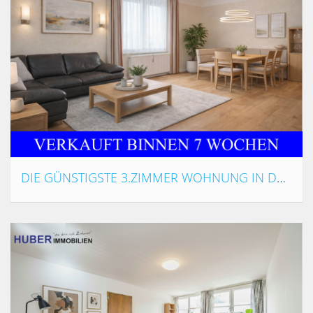
DIE GÜNSTIGSTE 3.ZIMMER WOHNUNG IN DER BEZIRKSSTADT!!!| AUSSICHT | SONNIG| TOP-BAD|KAMIN |934 EUR ALL IN