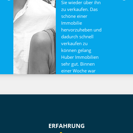
Sie wieder über ihn
zu verkaufen. Das
schöne einer
Immobilie
hervorzuheben und
dadurch schnell
verkaufen zu
können gelang
Huber Immobilien
sehr gut. Binnen
einer Woche war
sie auch schon
verkauft.
ERFAHRUNG