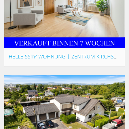
HELLE 55m² WOHNUNG | ZENTRUM KIRCHSCHLAG |20m² SONNENTERRASSE | STARTWHG OD. ANLAGEGELEGENHEIT