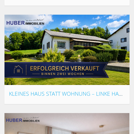
KLEINES HAUS STATT WOHNUNG – LINKE HAUSHÄLFTE MIT GARTEN, KELLER & GARAGE NUR CA. 6 KM VON LINZ/ST. MAGDALENA ENTFERNT