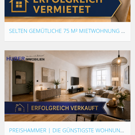
SELTEN GEMÜTLICHE 75 M² MIETWOHNUNG MIT FENSICHT IN PERG | KAMINOFEN & LOGGIA | € 895 BRUTTO FIX inkl. BK/HZ/WW
PREISHAMMER | DIE GÜNSTIGSTE WOHNUNG VON FREISTADT | ANLEGERCHANCE OD: EIGENBEDARF | 81 m² ALTSTADTWOHNUNG IN FREISTADT – WOHNEN, ARBEITEN ODER INVESTIEREN