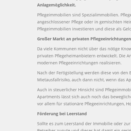
Anlagemöglichkeit.
Pflegeimmobilien sind Spezialimmobilien. Pfle
angeschlossener Pflege oder in gemischten He
Pflegeimmobilien investieren und diese als Gel
Großer Markt an privaten Pflegeeinrichtungen
Da viele Kommunen nicht über das nötige Know-h
privaten Pflegeheimanbietern entwickelt. Die A
modernen Pflegeeinrichtungen realisieren.
Nach der Fertigstellung werden diese von den B
Mietausfallrisiko, auch dann nicht, wenn das Ap
Auch in steuerlicher Hinsicht sind Pflegeimmobi
Apartments lässt sich auch noch das bewegliche
vor allem für stationäre Pflegeeinrichtungen, 
Förderung bei Leerstand
Sollte es zum Leerstand der Immobilie oder z
Betreiber zugute und dieser hat damit ein ger