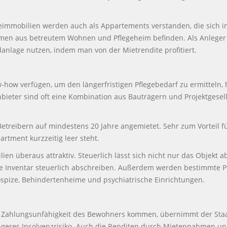
geimmobilien werden auch als Appartements verstanden, die sich 
imen aus betreutem Wohnen und Pflegeheim befinden. Als Anleger
danlage nutzen, indem man von der Mietrendite profitiert.
ow verfügen, um den längerfristigen Pflegebedarf zu ermitteln, h
nbieter sind oft eine Kombination aus Bauträgern und Projektgesel
etreibern auf mindestens 20 Jahre angemietet. Sehr zum Vorteil fü
artment kurzzeitig leer steht.
lien überaus attraktiv. Steuerlich lässt sich nicht nur das Objekt
 Inventar steuerlich abschreiben. Außerdem werden bestimmte Pfle
Hospize, Behindertenheime und psychiatrische Einrichtungen.
ur Zahlungsunfähigkeit des Bewohners kommen, übernimmt der Staa
ingeres Insolvenzrisiko. Auch die Renditen durch Mietennahmen u