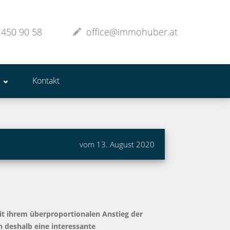
 450 90 58
office@immohuber.at
Kontakt
vom 13. August 2020
mit ihrem überproportionalen Anstieg der
 deshalb eine interessante