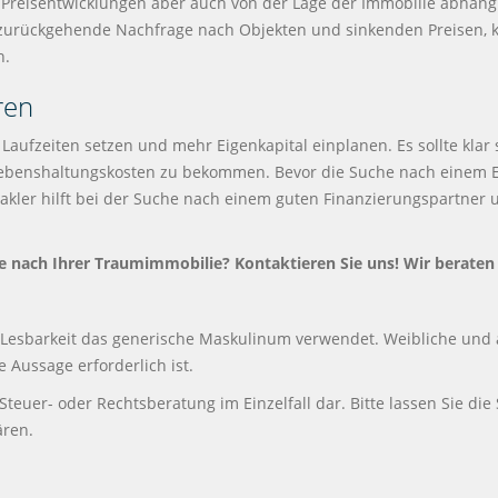
reisentwicklungen aber auch von der Lage der Immobilie abhängig,
h zurückgehende Nachfrage nach Objekten und sinkenden Preisen,
n.
ren
 Laufzeiten setzen und mehr Eigenkapital einplanen. Es sollte klar
ebenshaltungskosten zu bekommen. Bevor die Suche nach einem Eig
Makler hilft bei der Suche nach einem guten Finanzierungspartner u
e nach Ihrer Traumimmobilie? Kontaktieren Sie uns! Wir beraten 
 Lesbarkeit das generische Maskulinum verwendet. Weibliche und 
e Aussage erforderlich ist.
 Steuer- oder Rechtsberatung im Einzelfall dar. Bitte lassen Sie die
ären.