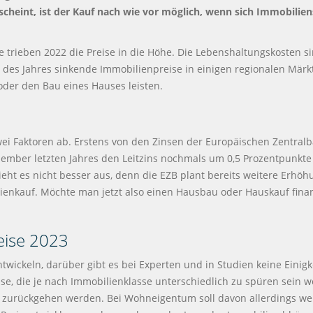
rscheint, ist der Kauf nach wie vor möglich, wenn sich Immobilie
te trieben 2022 die Preise in die Höhe. Die Lebenshaltungskosten s
s Jahres sinkende Immobilienpreise in einigen regionalen Märkt
der den Bau eines Hauses leisten.
ei Faktoren ab. Erstens von den Zinsen der Europäischen Zentralb
ember letzten Jahres den Leitzins nochmals um 0,5 Prozentpunkte 
eht es nicht besser aus, denn die EZB plant bereits weitere Erhöh
ienkauf. Möchte man jetzt also einen Hausbau oder Hauskauf finanzi
eise 2023
twickeln, darüber gibt es bei Experten und in Studien keine Einigk
se, die je nach Immobilienklasse unterschiedlich zu spüren sein
 zurückgehen werden. Bei Wohneigentum soll davon allerdings wen