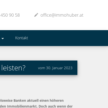
 450 90 58
office@immohuber.at
Kontakt
leisten?
vom 30. Januar 2023
ielsweise Banken aktuell einen höheren
ernden Immobilienmarkt. Doch auch wenn der