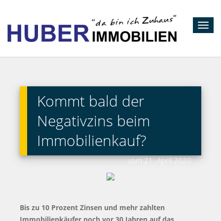
Toggl
navig
Kommt bald der
Negativzins beim
Immobilienkauf?
vom 21. April 2020
Bis zu 10 Prozent Zinsen und mehr zahlten
Immobilienkäufer noch vor 30 Jahren auf das