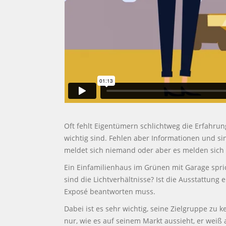
Oft fehlt Eigentümern schlichtweg die Erfahrun
wichtig sind. Fehlen aber Informationen und si
meldet sich niemand oder aber es melden sich z
Ein Einfamilienhaus im Grünen mit Garage spric
sind die Lichtverhältnisse? Ist die Ausstattung
Exposé beantworten muss.
Dabei ist es sehr wichtig, seine Zielgruppe zu
nur, wie es auf seinem Markt aussieht, er weiß a