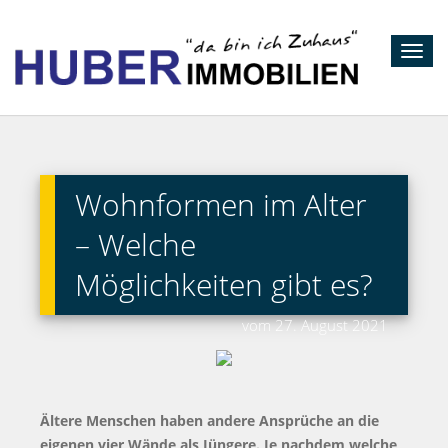
Toggl
navig
Wohnformen im Alter
– Welche
Möglichkeiten gibt es?
vom 27. August 2021
Ältere Menschen haben andere Ansprüche an die
eigenen vier Wände als Jüngere. Je nachdem welche