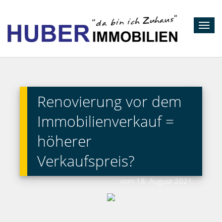
Toggl
navig
Renovierung vor dem
Immobilienverkauf =
höherer
Verkaufspreis?
vom 18. August 2021