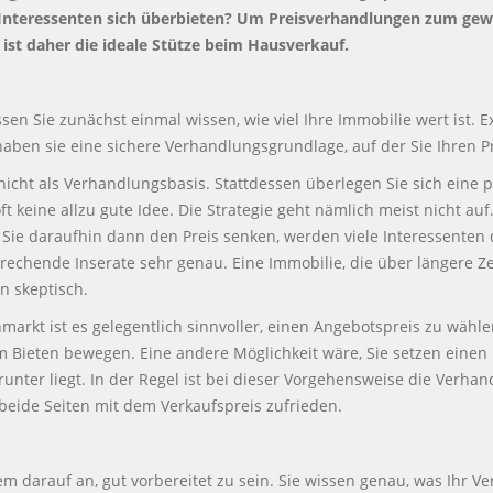
 Interessenten sich überbieten? Um Preisverhandlungen zum gewü
 ist daher die ideale Stütze beim Hausverkauf.
n Sie zunächst einmal wissen, wie viel Ihre Immobilie wert ist. 
 haben sie eine sichere Verhandlungsgrundlage, auf der Sie Ihren P
cht als Verhandlungsbasis. Stattdessen überlegen Sie sich eine p
 keine allzu gute Idee. Die Strategie geht nämlich meist nicht auf.
Sie daraufhin dann den Preis senken, werden viele Interessenten
echende Inserate sehr genau. Eine Immobilie, die über längere Zei
n skeptisch.
arkt ist es gelegentlich sinnvoller, einen Angebotspreis zu wählen
m Bieten bewegen. Eine andere Möglichkeit wäre, Sie setzen einen P
nter liegt. In der Regel ist bei dieser Vorgehensweise die Verha
beide Seiten mit dem Verkaufspreis zufrieden.
 darauf an, gut vorbereitet zu sein. Sie wissen genau, was Ihr Ve