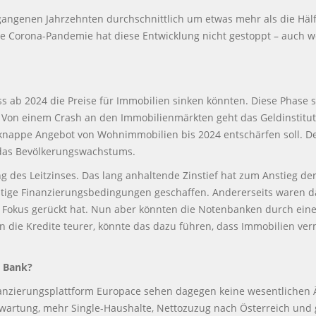
gangenen Jahrzehnten durchschnittlich um etwas mehr als die Hälf
die Corona-Pandemie hat diese Entwicklung nicht gestoppt – auch we
ab 2024 die Preise für Immobilien sinken könnten. Diese Phase so
 Von einem Crash an den Immobilienmärkten geht das Geldinstitut
 knappe Angebot von Wohnimmobilien bis 2024 entschärfen soll. 
ch das Bevölkerungswachstums.
 des Leitzinses. Das lang anhaltende Zinstief hat zum Anstieg de
nstige Finanzierungsbedingungen geschaffen. Andererseits waren
 Fokus gerückt hat. Nun aber könnten die Notenbanken durch eine 
en die Kredite teurer, könnte das dazu führen, dass Immobilien ve
n Bank?
inanzierungsplattform Europace sehen dagegen keine wesentlichen 
wartung, mehr Single-Haushalte, Nettozuzug nach Österreich und 