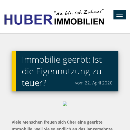
Toggl
navig
Immobilie geerbt: Ist
die Eigennutzung zu
teuer?
vom 22. April 2020
Viele Menschen freuen sich über eine geerbte
Immobilie, weil Sie so endlich an das langersehnte