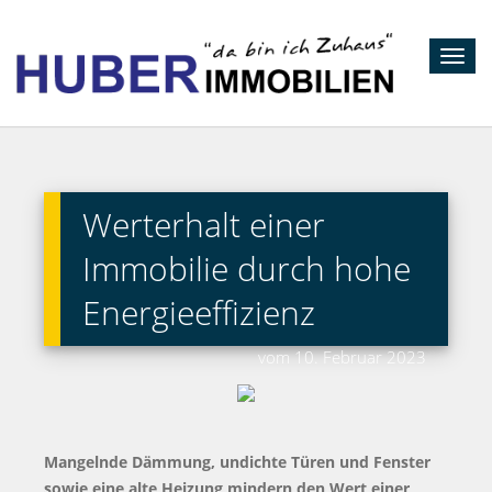
Toggl
navig
Werterhalt einer
Immobilie durch hohe
Energieeffizienz
vom 10. Februar 2023
Mangelnde Dämmung, undichte Türen und Fenster
sowie eine alte Heizung mindern den Wert einer