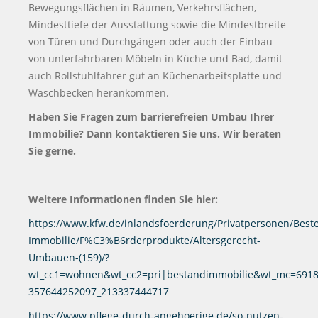
Bewegungsflächen in Räumen, Verkehrsflächen,
Mindesttiefe der Ausstattung sowie die Mindestbreite
von Türen und Durchgängen oder auch der Einbau
von unterfahrbaren Möbeln in Küche und Bad, damit
auch Rollstuhlfahrer gut an Küchenarbeitsplatte und
Waschbecken herankommen.
Haben Sie Fragen zum barrierefreien Umbau Ihrer
Immobilie? Dann kontaktieren Sie uns. Wir beraten
Sie gerne.
Weitere Informationen finden Sie hier:
https://www.kfw.de/inlandsfoerderung/Privatpersonen/Best
Immobilie/F%C3%B6rderprodukte/Altersgerecht-
Umbauen-(159)/?
wt_cc1=wohnen&wt_cc2=pri|bestandimmobilie&wt_mc=691
357644252097_213337444717
https://www.pflege-durch-angehoerige.de/so-nutzen-