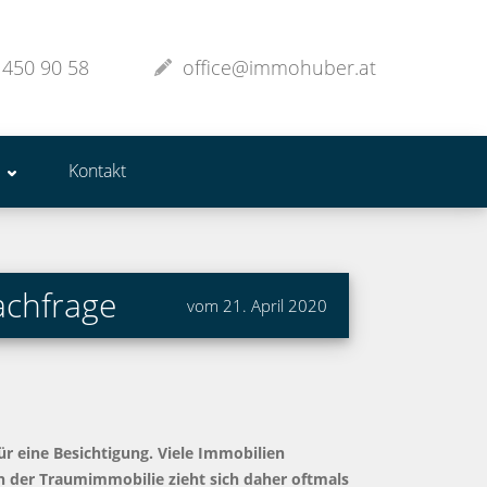
 450 90 58
office@immohuber.at
Kontakt
achfrage
vom 21. April 2020
ür eine Besichtigung. Viele Immobilien
ch der Traumimmobilie zieht sich daher oftmals