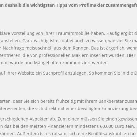
en deshalb die wichtigsten Tipps vom Profimakler zusammengefa
klare Vorstellung von Ihrer Traumimmobilie haben. Häufig ergibt d
nstellen. Ganz wichtig ist es dabei auch zu wissen, wie viel Sie
n Nachfrage meist schnell aus dem Rennen. Das ist ärgerlich, wenn 
entrieren, die von professionellen Maklern inseriert wurden. Hier k
immt wurde und Mängel offen kommuniziert werden.
 auf Ihrer Website ein Suchprofil anzulegen. So kommen Sie in di
xperten, dass Sie sich bereits frühzeitig mit Ihrem Bankberater zu
teressenten, die sich direkt mit einer bewilligten Finanzierung 
rschiedenen Aspekten ab. Zum einen müssen Sie einen gewissen 
en das bei den meisten Finanzierern mindestens 60.000 Euro sein. 
können. Außerdem ist es ratsam, sich eine Bonitätsauskunft zu hol