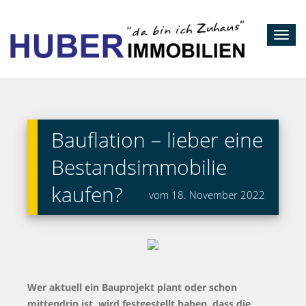
Toggl
navig
Bauflation – lieber eine
Bestandsimmobilie
kaufen?
vom 18. November 2022
Wer aktuell ein Bauprojekt plant oder schon
mittendrin ist, wird festgestellt haben, dass die