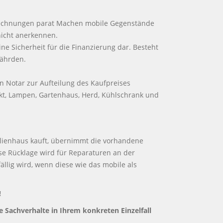
alrechnungen parat Machen mobile Gegenstände
nicht anerkennen.
ne Sicherheit für die Finanzierung dar. Besteht
nten Sie Ihre Finanzierung gefährden.
in Notar zur Aufteilung des Kaufpreises
ekt, Lampen, Gartenhaus, Herd, Kühlschrank und
ilienhaus kauft, übernimmt die vorhandene
se Rücklage wird für Reparaturen an der
ällig wird, wenn diese wie das mobile als
!
die Sachverhalte in Ihrem konkreten Einzelfall