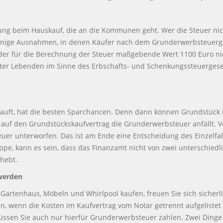
ung beim Hauskauf, die an die Kommunen geht. Wer die Steuer nicht
nige Ausnahmen, in denen Käufer nach dem Grunderwerbsteuergese
 der für die Berechnung der Steuer maßgebende Wert 1100 Euro ni
 Lebenden im Sinne des Erbschafts- und Schenkungssteuergesetzes
kauft, hat die besten Sparchancen. Denn dann können Grundstück
r auf den Grundstückskaufvertrag die Grunderwerbsteuer anfällt. V
uer unterworfen. Das ist am Ende eine Entscheidung des Einzelf
, kann es sein, dass das Finanzamt nicht von zwei unterschiedl
hebt.
 werden
Gartenhaus, Möbeln und Whirlpool kaufen, freuen Sie sich sicherli
, wenn die Kosten im Kaufvertrag vom Notar getrennt aufgelistet
üssen Sie auch nur hierfür Grunderwerbsteuer zahlen. Zwei Dinge