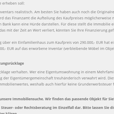
 erheben soll:
Inventars realistisch. Am besten Sie haben auch noch die Origin
ird das Finanzamt die Aufteilung des Kaufpreises möglicherweise 
Bank kann eine Hürde darstellen. Für diese stellt die Immobilie ei
s Inventar, das mit der Zeit an Wert verliert, kön
ag über ein Einfamilienhaus zum Kaufpreis von 290.000,- EUR hat e
500,- EUR auf das erworbene Inventar (verbleibende Möbel im Obj
tungsrücklage
rücklage verhalten. Wer eine Eigentumswohnung in einem Mehrfam
ng der Eigentümergemeinschaft treuhänderisch verwahrt wird. Die
 Immobilienwertes, weshalb auch hierfür keine Grunderwerbsteuer f
 unsere Immobiliensuche. Wir finden das passende Objekt für Sie
e Steuer- oder Rechtsberatung im Einzelfall dar. Bitte lassen Sie 
er klären.