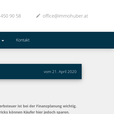
 450 90 58
office@immohuber.at
Kontakt
vom 21. April 2020
rbsteuer ist bei der Finanzplanung wichtig.
ricks können Käufer hier jedoch sparen.